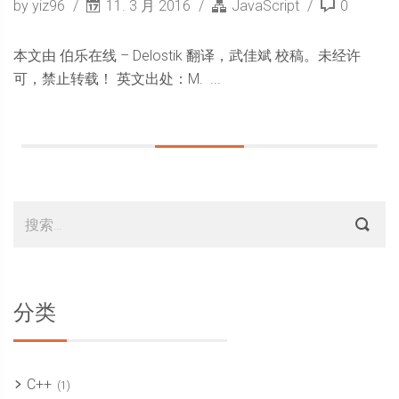
by yiz96
11. 3 月 2016
JavaScript
0
本文由 伯乐在线 – Delostik 翻译，武佳斌 校稿。未经许
可，禁止转载！ 英文出处：M. ...
Sidebar
搜
索：
分类
C++
(1)