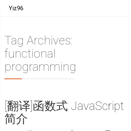
Yiz96
Tag Archives:
functional
programming
[翻译]函数式 JavaScript
简介