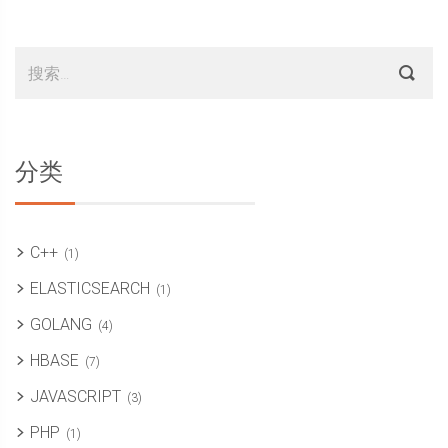
Sidebar
搜
索：
分类
C++
(1)
ELASTICSEARCH
(1)
GOLANG
(4)
HBASE
(7)
JAVASCRIPT
(3)
PHP
(1)