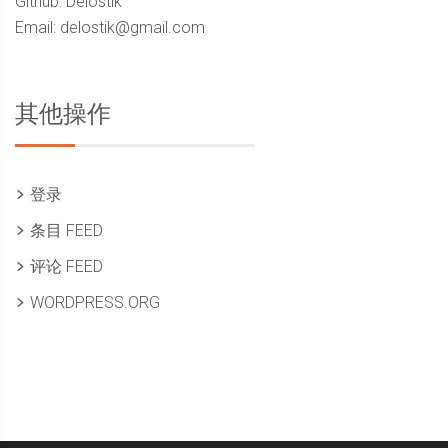
Github: Delostik
Email: delostik@gmail.com
其他操作
登录
条目 FEED
评论 FEED
WORDPRESS.ORG