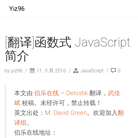
Yiz96
[翻译]函数式 JavaScript
简介
by yiz96
11. 3 月 2016
JavaScript
0
本文由
伯乐在线
–
Delostik
翻译，
武佳
斌
校稿。未经许可，禁止转载！
英文出处：
M. David Green
。欢迎加入
翻
译组
。
伯乐在线地址：