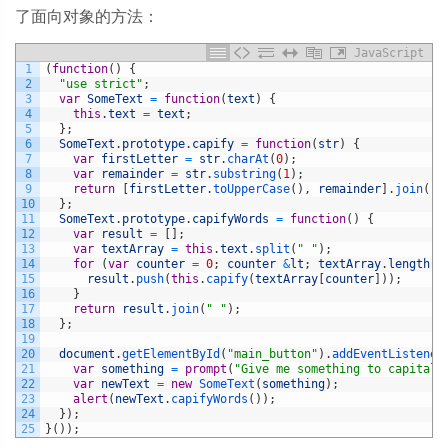
了面向对象的方法：
JavaScript
1
(
function
(
)
{
2
"use strict"
;
3
var
SomeText
=
function
(
text
)
{
4
this
.
text
=
text
;
5
}
;
6
SomeText
.
prototype
.
capify
=
function
(
str
)
{
7
var
firstLetter
=
str
.
charAt
(
0
)
;
8
var
remainder
=
str
.
substring
(
1
)
;
9
return
[
firstLetter
.
toUpperCase
(
)
,
remainder
]
.
join
(
""
10
}
;
11
SomeText
.
prototype
.
capifyWords
=
function
(
)
{
12
var
result
=
[
]
;
13
var
textArray
=
this
.
text
.
split
(
" "
)
;
14
for
(
var
counter
=
0
;
counter
&
lt
;
textArray
.
length
;
15
result
.
push
(
this
.
capify
(
textArray
[
counter
]
)
)
;
16
}
17
return
result
.
join
(
" "
)
;
18
}
;
19
20
document
.
getElementById
(
"main_button"
)
.
addEventListener
21
var
something
=
prompt
(
"Give me something to capitali
22
var
newText
=
new
SomeText
(
something
)
;
23
alert
(
newText
.
capifyWords
(
)
)
;
24
}
)
;
25
}
(
)
)
;