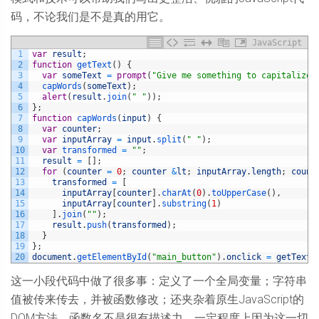
码，不论我们是不是真的用它。
JavaScript
1
var
result
;
2
function
getText
(
)
{
3
var
someText
=
prompt
(
"Give me something to capitalize"
4
capWords
(
someText
)
;
5
alert
(
result
.
join
(
" "
)
)
;
6
}
;
7
function
capWords
(
input
)
{
8
var
counter
;
9
var
inputArray
=
input
.
split
(
" "
)
;
10
var
transformed
=
""
;
11
result
=
[
]
;
12
for
(
counter
=
0
;
counter
&
lt
;
inputArray
.
length
;
count
13
transformed
=
[
14
inputArray
[
counter
]
.
charAt
(
0
)
.
toUpperCase
(
)
,
15
inputArray
[
counter
]
.
substring
(
1
)
16
]
.
join
(
""
)
;
17
result
.
push
(
transformed
)
;
18
}
19
}
;
20
document
.
getElementById
(
"main_button"
)
.
onclick
=
getText
;
这一小段代码中做了很多事：定义了一个全局变量；字符串
值被传来传去，并被函数修改；还夹杂着原生JavaScript的
DOM方法。函数名不是很有描述力，一定程度上因为这一切