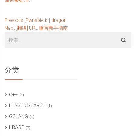
如何被处理
。
文
Previous
Previous
[Pwnable.kr] dragon
Next
post:
Next
[翻译] URL 重写新手指南
章
Sidebar
搜
post:
导
索：
航
分类
C++
(1)
ELASTICSEARCH
(1)
GOLANG
(4)
HBASE
(7)