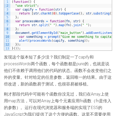
1
(
function
(
)
{
2
"use strict"
;
3
var
capify
=
function
(
str
)
{
4
return
[
str
.
charAt
(
0
)
.
toUpperCase
(
)
,
str
.
substring
(
1
)
5
}
;
6
var
processWords
=
function
(
fn
,
str
)
{
7
return
str
.
split
(
" "
)
.
map
(
fn
)
.
join
(
" "
)
;
8
}
;
9
document
.
getElementById
(
"main_button"
)
.
addEventListener
10
var
something
=
prompt
(
"Give me something to capitali
11
alert
(
processWords
(
capify
,
something
)
)
;
12
}
)
;
13
}
(
)
)
;
发现这个版本短了多少没？我们制定一了capify和
processWords两个函数，每个函数都是pure的，也就是说
他们不依赖于调用他们的代码的状态。函数不会改变他们之
外的变量。针对给定的任意参数，返回唯一的结果。由于这
些改进，新的函数易于测试，也很容易被移植。
刚才那段代码中可能有个函数你没见过，我们在Array上使
用map方法，可以对Array上每个元素应用fn函数（fn是传入
的参数）。运行在现代浏览器和服务端的实现了ES5的
JavaScript为我们提供了这个方便的函数。这里不需要使用