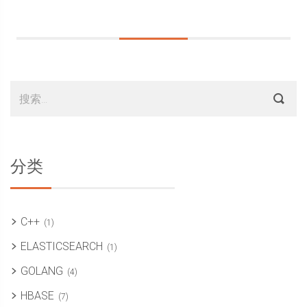
Sidebar
搜
索：
分类
C++
(1)
ELASTICSEARCH
(1)
GOLANG
(4)
HBASE
(7)