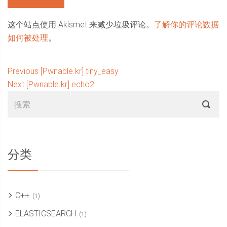
这个站点使用 Akismet 来减少垃圾评论。
了解你的评论数据
如何被处理
。
文
Previous
Previous
[Pwnable.kr] tiny_easy
Next
post:
Next
[Pwnable.kr] echo2
章
Sidebar
搜
post:
导
索：
航
分类
C++
(1)
ELASTICSEARCH
(1)