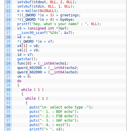
10
setvbuf
(
stdout
,
0LL
,
2
,
0LL
)
;
11
setvbuf
(
stdin
,
0LL
,
1
,
0LL
)
;
12
o
=
malloc
(
0x28uLL
)
;
13
*
(
(
_QWORD
*
)
o
+
3
)
=
greetings
;
14
*
(
(
_QWORD
*
)
o
+
4
)
=
byebye
;
15
printf
(
"hey, what's your name? : "
,
0LL
)
;
16
v3
=
(
unsigned
int
*
)
&v7
;
17
__isoc99_scanf
(
"%24s"
,
&v7
)
;
18
v4
=
o
;
19
*
(
_QWORD
*
)
o
=
v7
;
20
v4
[
1
]
=
v8
;
21
v4
[
2
]
=
v9
;
22
id
=
v7
;
23
getchar
(
)
;
24
func
[
0
]
=
(
__int64
)
echo1
;
25
qword_602088
=
(
__int64
)
echo2
;
26
qword_602090
=
(
__int64
)
echo3
;
27
v6
=
0
;
28
do
29
{
30
while
(
1
)
31
{
32
while
(
1
)
33
{
34
puts
(
"\n- select echo type -"
)
;
35
puts
(
"- 1. : BOF echo"
)
;
36
puts
(
"- 2. : FSB echo"
)
;
37
puts
(
"- 3. : UAF echo"
)
;
38
puts
(
"- 4. : exit"
)
;
39
printf
(
"> "
,
v3
)
;