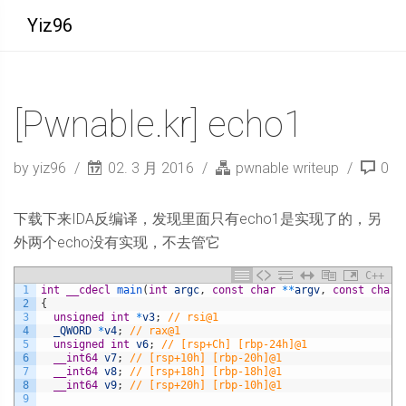
Yiz96
[Pwnable.kr] echo1
by yiz96
02. 3 月 2016
pwnable writeup
0
下载下来IDA反编译，发现里面只有echo1是实现了的，另
外两个echo没有实现，不去管它
C++
1
int
__cdecl
main
(
int
argc
,
const
char
*
*
argv
,
const
char
2
{
3
unsigned
int
*
v3
;
// rsi@1
4
_QWORD
*
v4
;
// rax@1
5
unsigned
int
v6
;
// [rsp+Ch] [rbp-24h]@1
6
__int64
v7
;
// [rsp+10h] [rbp-20h]@1
7
__int64
v8
;
// [rsp+18h] [rbp-18h]@1
8
__int64
v9
;
// [rsp+20h] [rbp-10h]@1
9