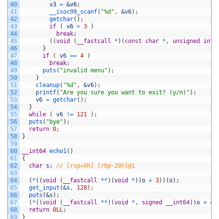
40
v3
=
&v6
;
41
__isoc99_scanf
(
"%d"
,
&v6
)
;
42
getchar
(
)
;
43
if
(
v6
>
3
)
44
break
;
45
(
(
void
(
__fastcall
*
)
(
const
char
*
,
unsigned
int
46
}
47
if
(
v6
==
4
)
48
break
;
49
puts
(
"invalid menu"
)
;
50
}
51
cleanup
(
"%d"
,
&v6
)
;
52
printf
(
"Are you sure you want to exit? (y/n)"
)
;
53
v6
=
getchar
(
)
;
54
}
55
while
(
v6
!=
121
)
;
56
puts
(
"bye"
)
;
57
return
0
;
58
}
59
60
__int64
echo1
(
)
61
{
62
char
s
;
// [rsp+0h] [rbp-20h]@1
63
64
(
*
(
(
void
(
__fastcall
*
*
)
(
void
*
)
)
o
+
3
)
)
(
o
)
;
65
get_input
(
&s
,
128
)
;
66
puts
(
&s
)
;
67
(
*
(
(
void
(
__fastcall
*
*
)
(
void
*
,
signed
__int64
)
)
o
+
4
)
68
return
0LL
;
69
}