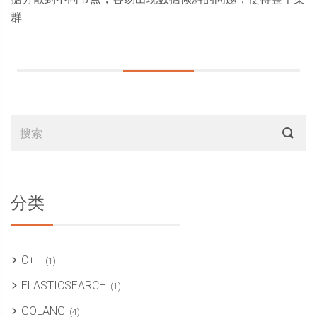
群 ...
Sidebar
搜
索：
分类
C++
(1)
ELASTICSEARCH
(1)
GOLANG
(4)